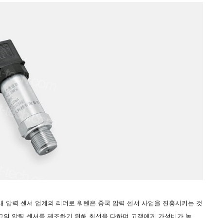
내
압력
센서
업계의
리더로
워텐은
중국
압력
센서
사업을
진흥시키는
것
고의
압력
센서를
제조하기
위해
최선을
다하며
고객에게
가성비가
높