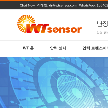
Chat Now
이메일:
dr@wtsensor.com
WhatsApp: 18640
난징
압력 센
WT 홈
압력 센서
압력 트랜스미