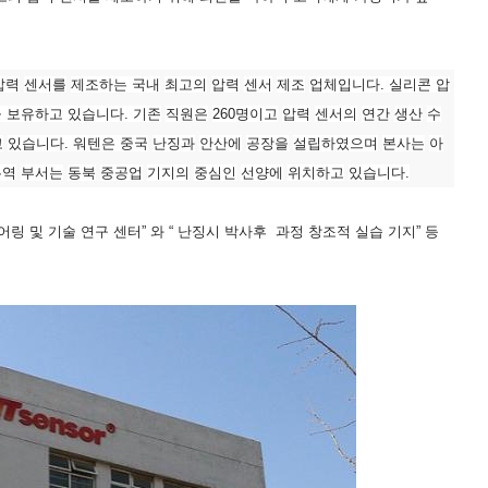
압력
센서를
제조하는 국내
최고의
압력
센서
제조
업체입니다
.
실리콘 압
을 보유하고 있습니다
.
기존
직원은
260
명이고
압력
센서의
연간
생산
수
고
있습니다
.
워텐은 중국
난징과
안산에
공장을
설립하였으며
본사는
아
무역
부서는
동북
중공업
기지의
중심인
선양에
위치하고
있습니다
.
어링 및 기술 연구 센터
”
와
“
난징시 박사후 과정 창조적 실습 기지
”
등