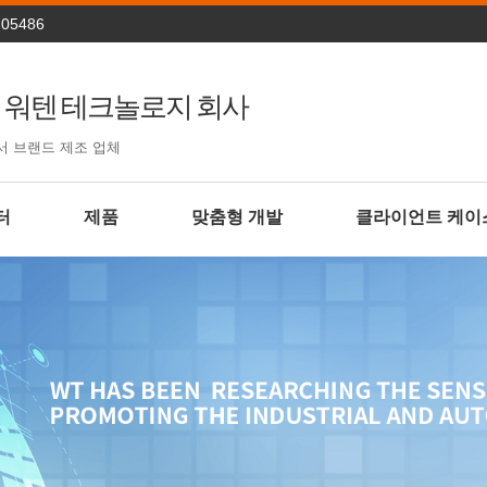
205486
 워텐 테크놀로지 회사
서 브랜드 제조 업체
터
제품
맞춤형 개발
클라이언트 케이