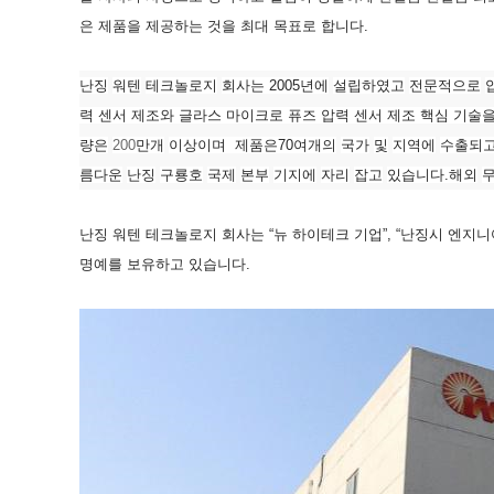
은
제품을
제공하는
것을 최대 목표로
합니다
.
난징
워텐
테크놀로지
회사는
2005
년에
설립하였고
전문적으로
력 센서 제조와 글라스 마이크로 퓨즈 압력 센서 제조 핵심 기술
량은
200
만개
이상이며
제품은
70
여개의
국가
및
지역에
수출되
름다운
난징
구룡호
국제
본부
기지에
자리
잡고
있습니다
.
해외
난징 워텐 테크놀로지 회사는
“
뉴 하이테크 기업
”, “
난징시 엔지니
명예를 보유하고 있습니다
.