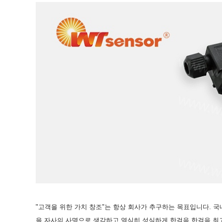
"
고객을
위한
가치
창조
"
는
항상
회사가
추구하는
목표입니다
.
국
을
자사의
사명으로
생각하고
열심히
성실하게
한걸음
한걸음
최