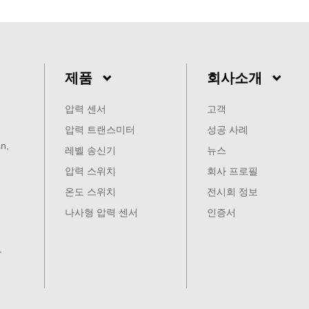
제품
회사소개
압력 센서
고객
압력 트랜스미터
성공 사례
n,
레벨 송신기
뉴스
압력 스위치
회사 프로필
온도 스위치
전시회 정보
나사형 압력 센서
인증서
1