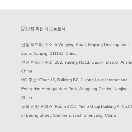
난징 팩토리 주소: 5 Wenying Road, Binjiang Development
Zone, Nanjing, 211161, China
안산 팩토리 주소: 262, Yueling Road, Gaoxin District, Ansha
China
HQ 주소: Floor 13, Building B2, Jiulong Lake International
Enterprise Headquarters Park, Jiangning District, Nanjing,
China
동북 선양 오피스: Room 2211, Yinhe Guoji Building A, No.5
of Beijing Street, Shenhe District, Shenyang, China