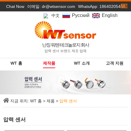
Chat Now
이메일:
dr@wtsensor.com
WhatsApp: 18640205486
Pусский
English
中文
난징 워텐 테크놀로지 회사
압력 센서 브랜드 제조 업체
WT 홈
제작품
WT 소개
고객 지원
지금 위치:
WT 홈
>
제품
>
압력 센서
압력 센서