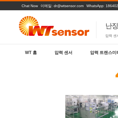
Chat Now
이메일:
dr@wtsensor.com
WhatsApp: 18640
난징
압력 센
WT 홈
압력 센서
압력 트랜스미