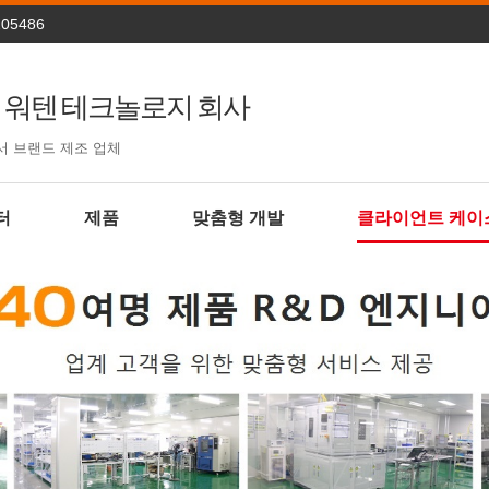
205486
 워텐 테크놀로지 회사
서 브랜드 제조 업체
터
제품
맞춤형 개발
클라이언트 케이